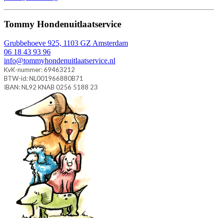
Tommy Hondenuitlaatservice
Grubbehoeve 925, 1103 GZ Amsterdam
06 18 43 93 96
info@tommyhondenuitlaatservice.nl
KvK-nummer: 69463212
BTW-id: NL001966880B71
IBAN: NL92 KNAB 0256 5188 23