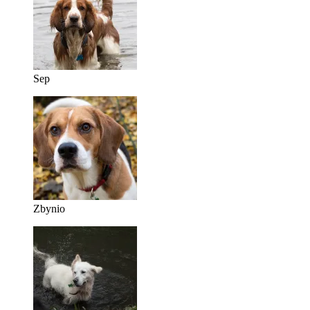
Sep
Zbynio